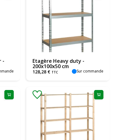
 -
Etagère Heavy duty -
200x100x50 cm
ommande
Sur commande
128
,
28
€
TTC