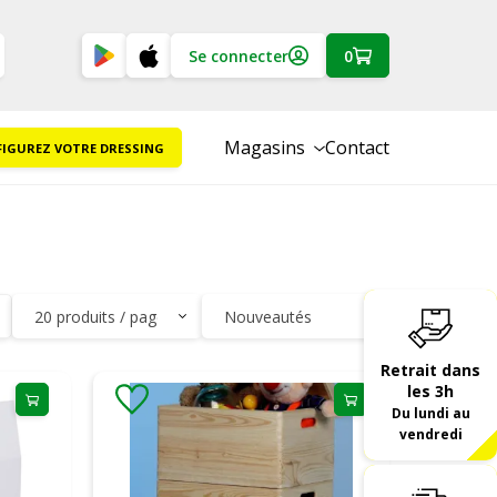
Se connecter
0
Magasins
Contact
IGUREZ VOTRE DRESSING
Retrait dans
les 3h
Du lundi au
vendredi