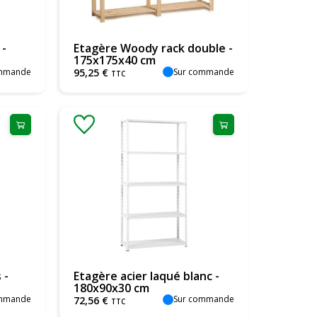
 -
Etagère Woody rack double -
175x175x40 cm
ommande
Sur commande
95
,
25
€
TTC
 -
Etagère acier laqué blanc -
180x90x30 cm
ommande
Sur commande
72
,
56
€
TTC