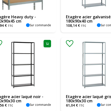
agère Heavy duty -
Etagère acier galvanisé
0x90x45 cm
180x90x40 cm
Sur commande
Sur c
94
€
108
,
14
€
TTC
TTC
agère acier laqué noir -
Etagère acier laqué gris
0x90x30 cm
180x90x30 cm
Sur commande
Sur c
56
€
61
,
04
€
TTC
TTC