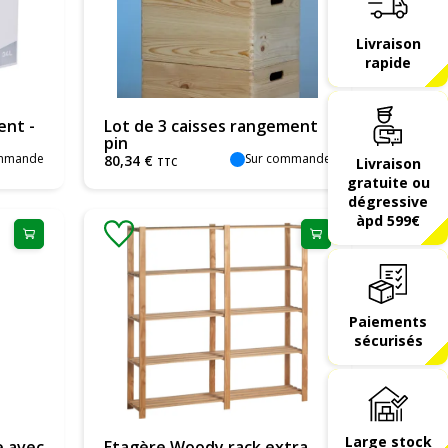
Livraison
rapide
nt -
Lot de 3 caisses rangement
pin
ommande
Sur commande
80
,
34
€
Livraison
TTC
gratuite ou
dégressive
àpd 599€
Paiements
sécurisés
Large stock
e avec
Etagère Woody rack extra