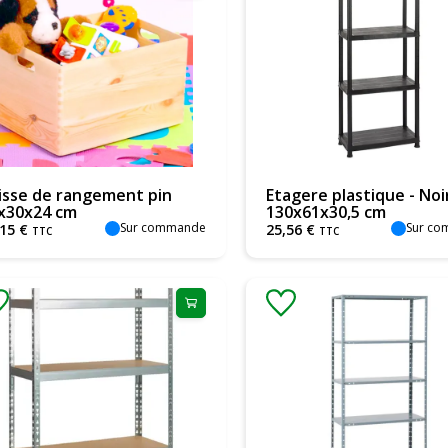
isse de rangement pin
Etagere plastique - Noir
x30x24 cm
130x61x30,5 cm
Sur commande
Sur c
15
€
25
,
56
€
TTC
TTC