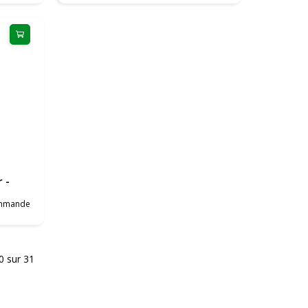
 -
ommande
20 sur 31