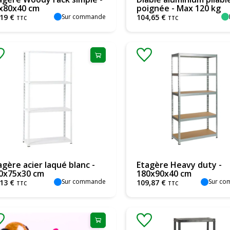
x80x40 cm
poignée - Max 120 kg
Sur commande
19
€
104
,
65
€
TTC
TTC
agère acier laqué blanc -
Etagère Heavy duty -
0x75x30 cm
180x90x40 cm
Sur commande
Sur c
13
€
109
,
87
€
TTC
TTC