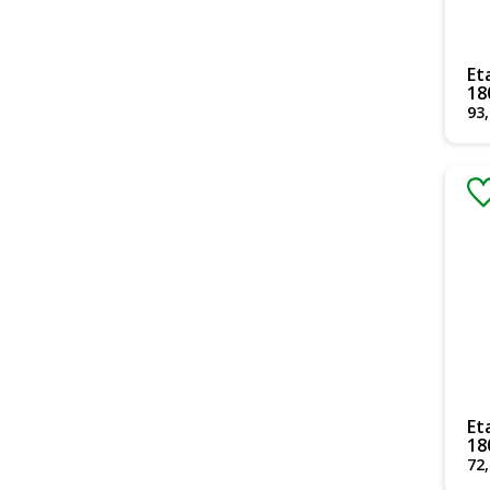
Et
18
93
,
Et
18
72
,