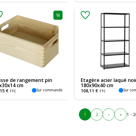
isse de rangement pin
Etagère acier laqué noir
x30x14 cm
180x90x40 cm
Sur commande
Sur c
15
€
108
,
11
€
TTC
TTC
1
2
›
»
1 - 