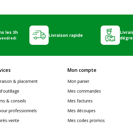
ns les 3h
Livrai
Livraison rapide
dégre
 vendredi
vices
Mon compte
livraison & placement
Mon panier
d'outillage
Mes commandes
s & conseils
Mes factures
pour professionnels
Mes découpes
près-vente
Mes codes promos