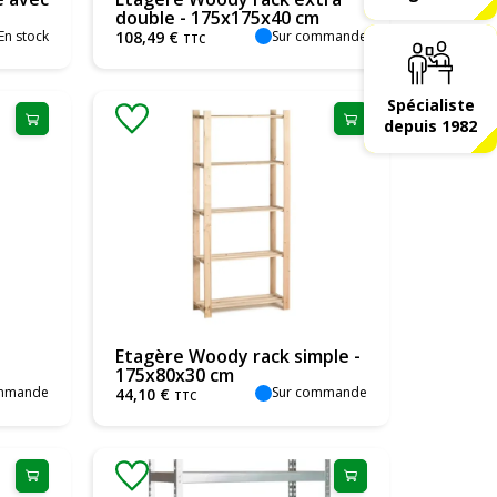
double - 175x175x40 cm
En stock
Sur commande
108
,
49
€
TTC
Spécialiste
depuis 1982
Etagère Woody rack simple -
175x80x30 cm
ommande
Sur commande
44
,
10
€
TTC