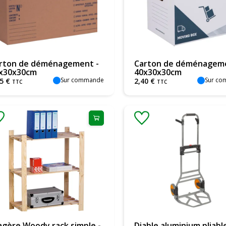
rton de déménagement -
Carton de déménageme
x30x30cm
40x30x30cm
Sur commande
Sur c
5
€
2
,
40
€
TTC
TTC
agère Woody rack simple -
Diable aluminium pliabl