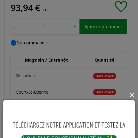
93
,
94
€
TTC
-
+
Ajouter au panier
Sur commande
Magasin / Entrepôt
Quantité
Gosselies
Hors stock
Court-St-Etienne
Hors stock
×
Cuesmes
Hors stock
Contactez Diffusion Menuiserie pour obtenir le temps de
réapprovisionnement pour ce produit