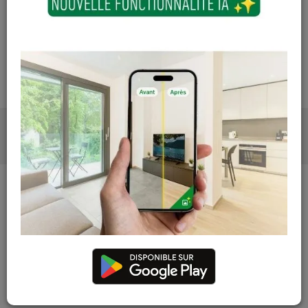
Les teintes, nuances et veinages des photos peuvent
varier par rapport au produit réel
DESCRIPTION
PHOTOS
DESCRIPTION
CARACTÉRISTIQUES