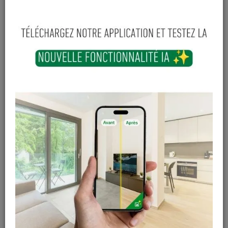
Longueur
Largeur
100
mm
8
mm
13
,
46
€
TTC
-
+
Ajouter au panier
Sur commande
Magasin / Entrepôt
Quantité
Gosselies
Hors stock
Court-St-Etienne
Hors stock
Cuesmes
Hors stock