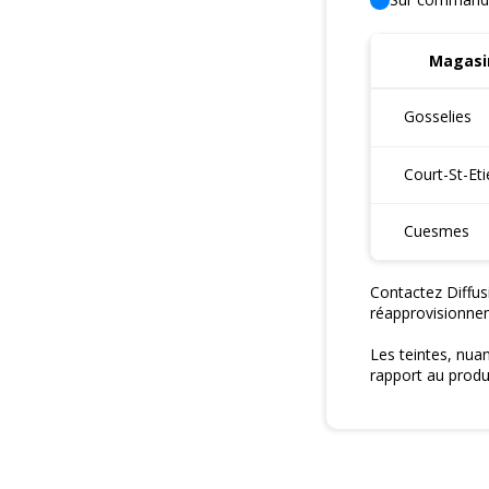
Magasin
Gosselies
Court-St-Et
Cuesmes
Contactez Diffus
réapprovisionne
Les teintes, nua
rapport au produi