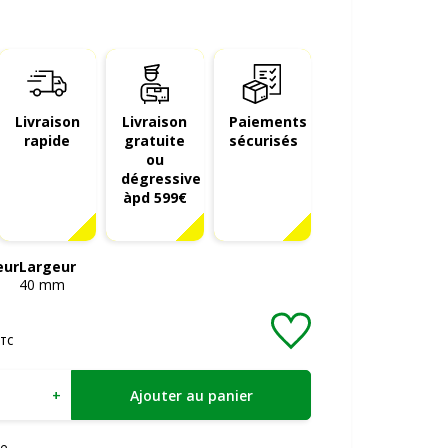
Livraison
Livraison
Paiements
rapide
gratuite
sécurisés
ou
dégressive
àpd 599€
eur
Largeur
40
mm
TC
+
Ajouter au panier
e