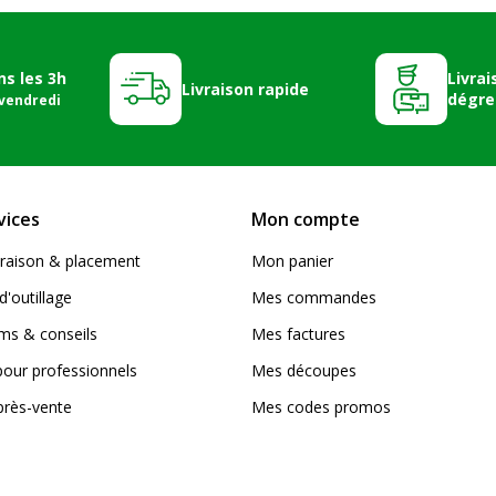
ns les 3h
Livrai
Livraison rapide
dégre
 vendredi
vices
Mon compte
livraison & placement
Mon panier
d'outillage
Mes commandes
s & conseils
Mes factures
pour professionnels
Mes découpes
près-vente
Mes codes promos