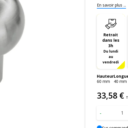
En savoir plus ...
Retrait
dans les
3h
Du lundi
au
vendredi
Hauteur
Longu
60
mm
40
mm
33
,
58
€
T
-
Sur command