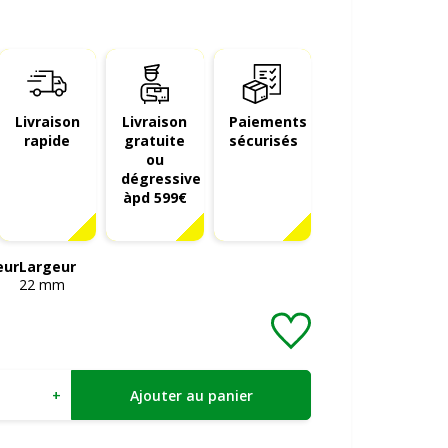
Livraison
Livraison
Paiements
rapide
gratuite
sécurisés
ou
dégressive
àpd 599€
eur
Largeur
22
mm
+
Ajouter au panier