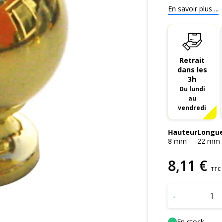
En savoir plus ...
Retrait
dans les
3h
Du lundi
au
vendredi
Hauteur
Longu
8
mm
22
mm
8
,
11
€
TTC
-
En stock