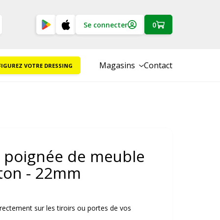
Se connecter
0
Magasins
Contact
IGUREZ VOTRE DRESSING
 poignée de meuble
iton - 22mm
rectement sur les tiroirs ou portes de vos