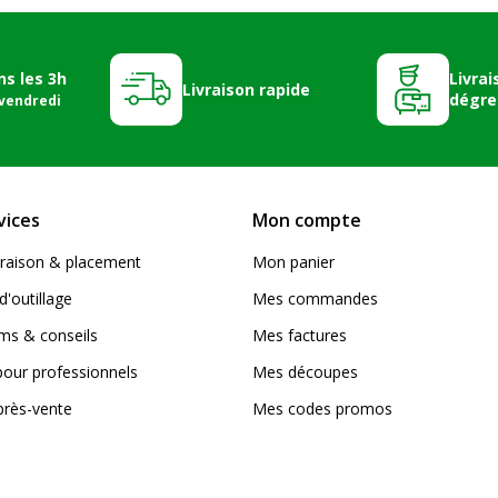
ns les 3h
Livrai
Livraison rapide
dégre
 vendredi
vices
Mon compte
livraison & placement
Mon panier
d'outillage
Mes commandes
s & conseils
Mes factures
pour professionnels
Mes découpes
près-vente
Mes codes promos