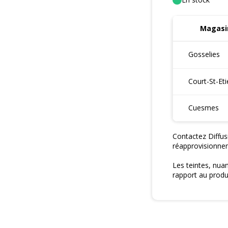
Magasin
Gosselies
Court-St-Et
Cuesmes
Contactez Diffus
réapprovisionne
Les teintes, nua
rapport au produi