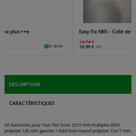
Easy Fix NBS - Colle de montage - 750 ml
14
,
74
€
En stock
10
,
99
€
TTC
DESCRIPTION
CARACTÉRISTIQUES
Kit huisseries pour Fast Fire Door 2015 mm multiplex WBP
prépeint 120 mm gauche + listel bois massif prépeint 15x17 mm