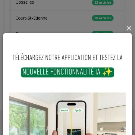
Gosselies
22 articles
Court-St-Etienne
38 articles
×
Cuesmes
47 articles
Contactez Diffusion Menuiserie pour obtenir le temps de
réapprovisionnement pour ce produit
Les teintes, nuances et veinages des photos peuvent
varier par rapport au produit réel
PRODUITS ASSOCIÉS
DESCRIPTION
PHOTOS