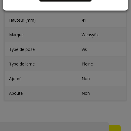
Epaisseur (mm)
6
Hauteur (mm)
41
Marque
Weasyfix
Type de pose
Vis
Type de lame
Pleine
Ajouré
Non
Abouté
Non