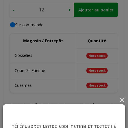
-
+
Ajouter au panier
Sur commande
Magasin / Entrepôt
Quantité
Gosselies
Hors stock
Court-St-Etienne
Hors stock
Cuesmes
Hors stock
×
Contactez Diffusion Menuiserie pour obtenir le temps de
réapprovisionnement pour ce produit
Les teintes, nuances et veinages des photos peuvent
varier par rapport au produit réel