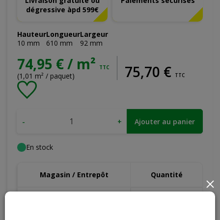
Livraison gratuite ou
Paiements sécurisés
dégressive àpd 599€
Hauteur
Longueur
Largeur
10
mm
610
mm
92
mm
74,95 € / m²
75
,
70
€
TTC
(1,01 m² / paquet)
TTC
-
+
Ajouter au panier
En stock
Magasin / Entrepôt
Quantité
×
Gosselies
Hors stock