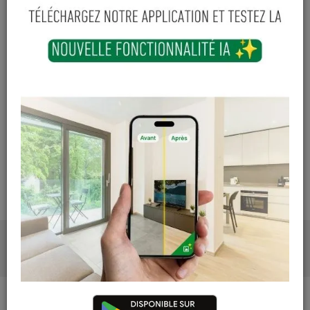
Court-St-Etienne
Hors stock
Cuesmes
13 articles
Contactez Diffusion Menuiserie pour obtenir le temps de
réapprovisionnement pour ce produit
Les teintes, nuances et veinages des photos peuvent
varier par rapport au produit réel
PRODUITS ASSOCIÉS
DESCRIPTION