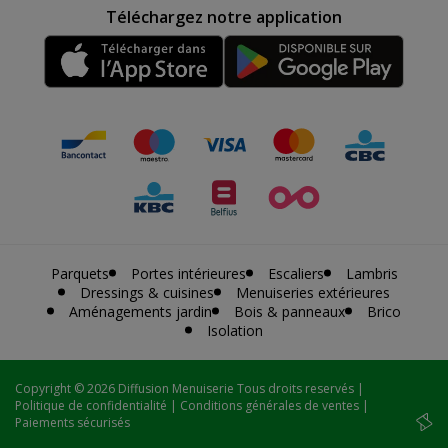
Téléchargez notre application
Parquets
Portes intérieures
Escaliers
Lambris
Dressings & cuisines
Menuiseries extérieures
Aménagements jardin
Bois & panneaux
Brico
Isolation
Copyright
© 2026 Diffusion Menuiserie Tous droits reservés |
Politique de confidentialité
|
Conditions générales de ventes
|
Paiements sécurisés