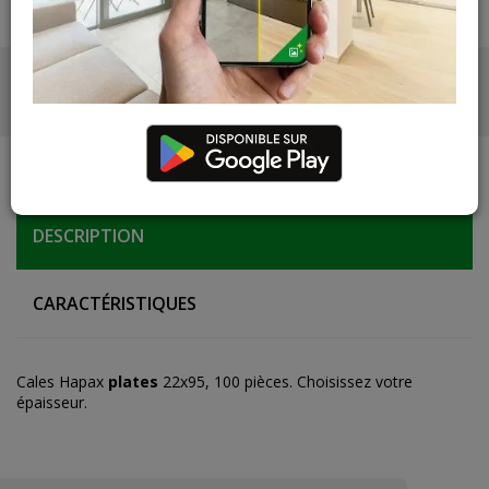
DESCRIPTION
PHOTOS
DESCRIPTION
CARACTÉRISTIQUES
Cales Hapax
plates
22x95, 100 pièces. Choisissez votre
épaisseur.