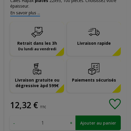
Cales Hapax
plates
22x95, 100 pièces. Choisissez votre
épaisseur.
En savoir plus ...
Retrait dans les 3h
Livraison rapide
Du lundi au vendredi
Livraison gratuite ou
Paiements sécurisés
dégressive àpd 599€
12
,
32
€
TTC
-
+
Ajouter au panier