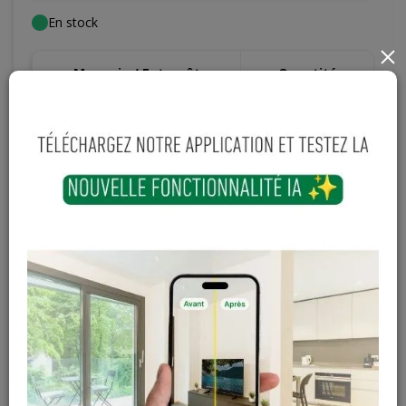
En stock
×
Magasin / Entrepôt
Quantité
Gosselies
10 articles
Court-St-Etienne
Hors stock
Cuesmes
9 articles
Contactez Diffusion Menuiserie pour obtenir le temps de
réapprovisionnement pour ce produit
Les teintes, nuances et veinages des photos peuvent
varier par rapport au produit réel