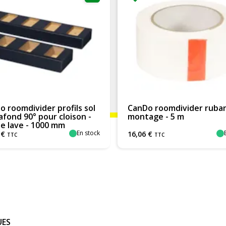
o roomdivider profils sol
CanDo roomdivider ruba
afond 90° pour cloison -
montage - 5 m
e lave - 1000 mm
En stock
€
16
,
06
€
TTC
TTC
UES