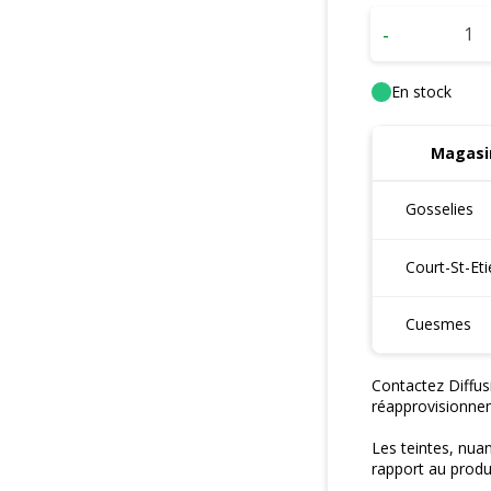
-
En stock
Magasin
Gosselies
Court-St-Et
Cuesmes
Contactez Diffus
réapprovisionne
Les teintes, nua
rapport au produi