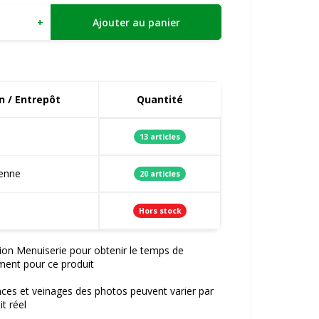
+
Ajouter au panier
 / Entrepôt
Quantité
13 articles
ienne
20 articles
Hors stock
ion Menuiserie pour obtenir le temps de
ment pour ce produit
nces et veinages des photos peuvent varier par
t réel