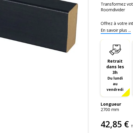
Transformez vot
Roomdivider
Offrez à votre in
En savoir plus ...
Retrait
dans les
3h
Du lundi
au
vendredi
Longueur
2700
mm
42
,
85
€
T