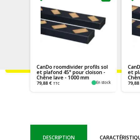
CanDo roomdivider profils sol
CanD
et plafond 45° pour cloison -
et pl
Chêne lave - 1000 mm
Chên
En stock
79
,
88
€
79
,
88
TTC
DESCRIPTION
CARACTÉRISTIQ