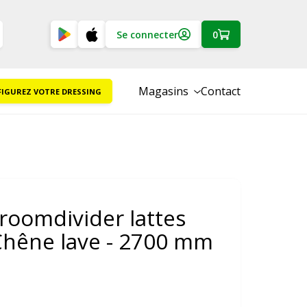
Se connecter
0
Magasins
Contact
IGUREZ VOTRE DRESSING
roomdivider lattes
Chêne lave - 2700 mm