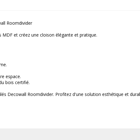
all Roomdivider
es MDF et créez une cloison élégante et pratique.
ême.
tre espace.
 bois certifié.
filés Decowall Roomdivider. Profitez d'une solution esthétique et dur