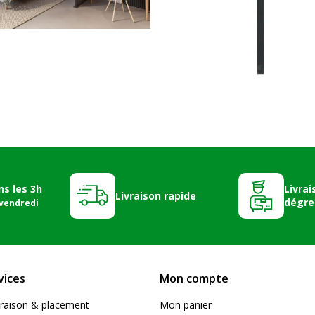
ns les 3h
Livrai
Livraison rapide
dégre
 vendredi
vices
Mon compte
livraison & placement
Mon panier