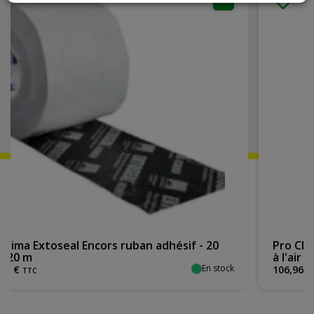
 adhésif - 20
Pro Clima Tescon Vana ruban adhés
à l'air tout usage - 15 cm x 30 m
En stock
106
,
96
€
TTC