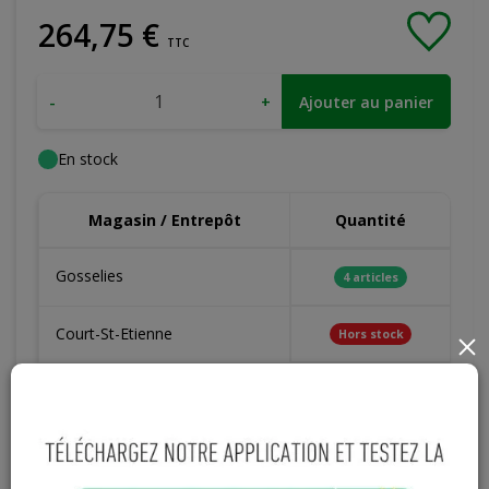
264
,
75
€
TTC
-
+
Ajouter au panier
En stock
Magasin / Entrepôt
Quantité
Gosselies
4 articles
Court-St-Etienne
Hors stock
×
Cuesmes
Hors stock
Contactez Diffusion Menuiserie pour obtenir le temps de
réapprovisionnement pour ce produit