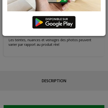
Cuesmes
6 articles
Contactez Diffusion Menuiserie pour obtenir le temps de
réapprovisionnement pour ce produit
Les teintes, nuances et veinages des photos peuvent
varier par rapport au produit réel
DESCRIPTION