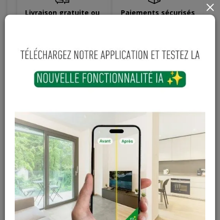
×
Livraison gratuite ou
Paiements sécurisés
dégressive àpd 599€
Hauteur
Longueur
Largeur
245
mm
49
mm
49
mm
16
,
75
€
TTC
-
+
Ajouter au panier
En stock
Magasin / Entrepôt
Quantité
Gosselies
20 articles
Court-St-Etienne
35 articles