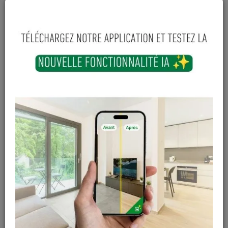
Hauteur
Longueur
Largeur
11
mm
120
mm
33
mm
47
,
46
€
TTC
-
+
Ajouter au panier
Sur commande
Magasin / Entrepôt
Quantité
Gosselies
Hors stock
Court-St-Etienne
Hors stock
Cuesmes
Hors stock