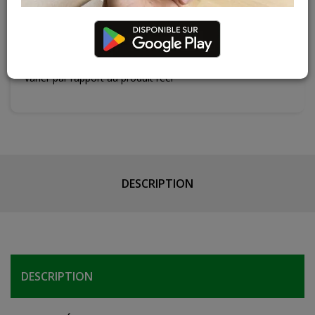
Contactez Diffusion Menuiserie pour obtenir le temps de
réapprovisionnement pour ce produit
Les teintes, nuances et veinages des photos peuvent
varier par rapport au produit réel
DESCRIPTION
DESCRIPTION