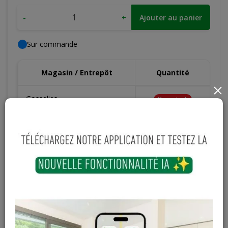
-
+
Ajouter au panier
Sur commande
Magasin / Entrepôt
Quantité
×
Gosselies
Hors stock
Court-St-Etienne
Hors stock
Cuesmes
Hors stock
Contactez Diffusion Menuiserie pour obtenir le temps de
réapprovisionnement pour ce produit
Les teintes, nuances et veinages des photos peuvent
varier par rapport au produit réel