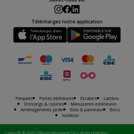
Téléchargez notre application
Parquets
Portes intérieures
Escaliers
Lambris
Dressings & cuisines
Menuiseries extérieures
Aménagements jardin
Bois & panneaux
Brico
Isolation
Copyright
© 2026 Diffusion Menuiserie Tous droits reservés |