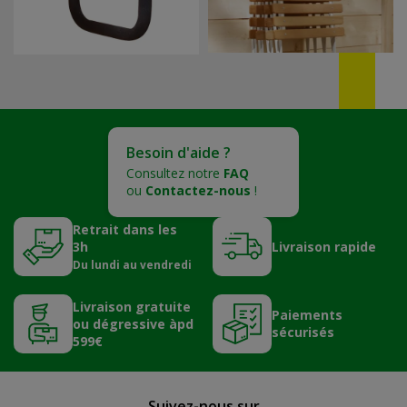
Besoin d'aide ?
Consultez notre
FAQ
ou
Contactez-nous
!
Retrait dans les
3h
Livraison rapide
Du lundi au vendredi
Livraison gratuite
Paiements
ou dégressive àpd
sécurisés
599€
Suivez-nous sur