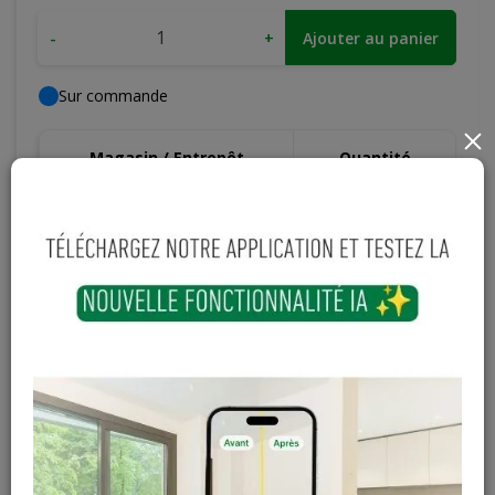
-
+
Ajouter au panier
Sur commande
×
Magasin / Entrepôt
Quantité
Gosselies
Hors stock
Court-St-Etienne
Hors stock
Cuesmes
Hors stock
Contactez Diffusion Menuiserie pour obtenir le temps de
réapprovisionnement pour ce produit
Les teintes, nuances et veinages des photos peuvent
varier par rapport au produit réel