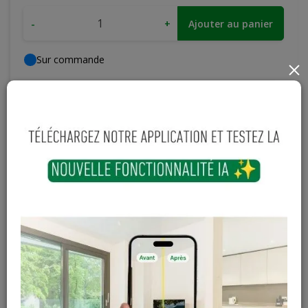
-
+
Ajouter au panier
Sur commande
×
Magasin / Entrepôt
Quantité
Gosselies
Hors stock
Court-St-Etienne
Hors stock
Cuesmes
Hors stock
Contactez Diffusion Menuiserie pour obtenir le temps de
réapprovisionnement pour ce produit
Les teintes, nuances et veinages des photos peuvent
varier par rapport au produit réel