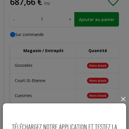
687
,
66
€
TTC
-
+
Ajouter au panier
Sur commande
Magasin / Entrepôt
Quantité
Gosselies
Hors stock
Court-St-Etienne
Hors stock
Cuesmes
Hors stock
×
Contactez Diffusion Menuiserie pour obtenir le temps de
réapprovisionnement pour ce produit