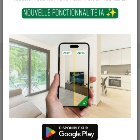
Les teintes, nuances et veinages des photos peuvent
varier par rapport au produit réel
PHOTOS
CARACTÉRISTIQUES
Catégorie
Echelles et échafaudages