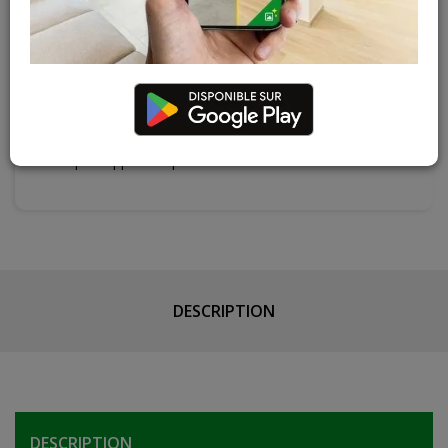
Cuesmes
Hors stock
Contactez Diffusion Menuiserie pour obtenir le temps de
réapprovisionnement pour ce produit
Les teintes, nuances et veinages des photos peuvent
varier par rapport au produit réel
DESCRIPTION
DESCRIPTION