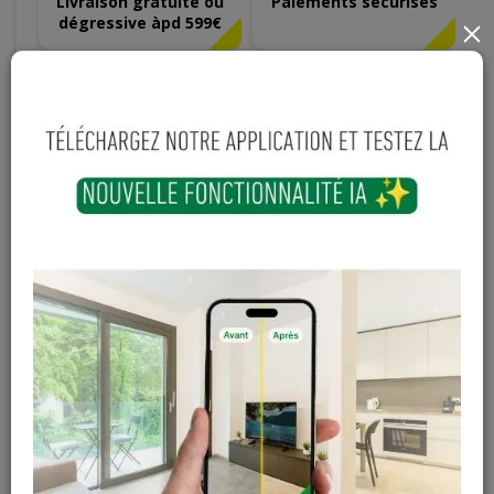
Livraison gratuite ou
Paiements sécurisés
dégressive àpd 599€
×
Longueur
Largeur
70
mm
70
mm
4
,
25
€
TTC
-
+
Ajouter au panier
Sur commande
Magasin / Entrepôt
Quantité
Gosselies
Hors stock
Court-St-Etienne
Hors stock