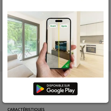
Contactez Diffusion Menuiserie pour obtenir le temps de
réapprovisionnement pour ce produit
Les teintes, nuances et veinages des photos peuvent
varier par rapport au produit réel
DESCRIPTION
PHOTOS
DESCRIPTION
CARACTÉRISTIQUES