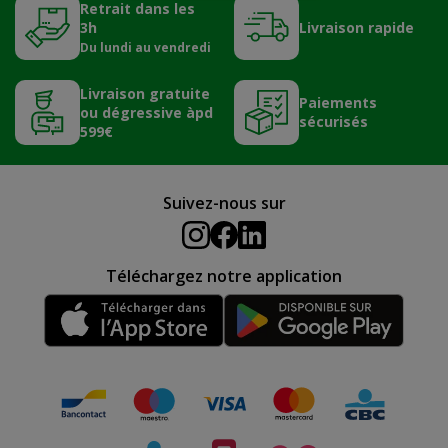
Retrait dans les
3h
Livraison rapide
Du lundi au vendredi
Livraison gratuite
Paiements
ou dégressive àpd
sécurisés
599€
Suivez-nous sur
Téléchargez notre application