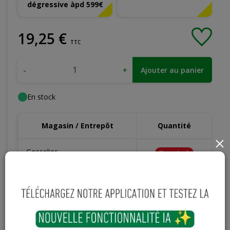
dégressive àpd 599€
19
,
25
€
TTC
-
+
Ajouter au panier
En stock
Magasin / Entrepôt
Quantité
×
Gosselies
Hors stock
Court-St-Etienne
Hors stock
Cuesmes
2 articles