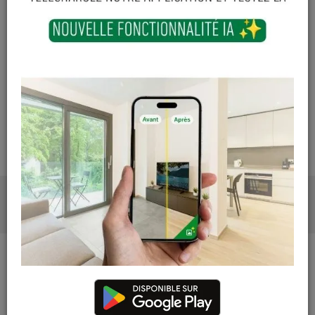
Contactez Diffusion Menuiserie pour obtenir le temps de
réapprovisionnement pour ce produit
Les teintes, nuances et veinages des photos peuvent
varier par rapport au produit réel
DESCRIPTION
PHOTOS
DESCRIPTION