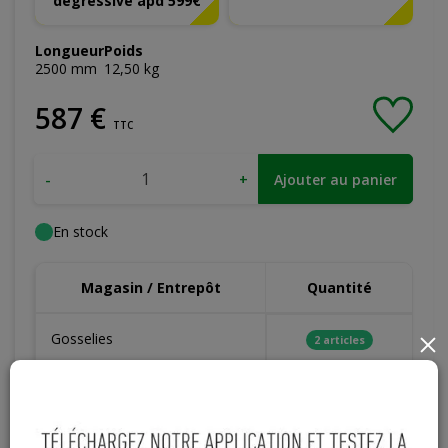
dégressive àpd 599€
Longueur
Poids
2500
mm
12,50
kg
587
€
TTC
-
+
Ajouter au panier
En stock
Magasin / Entrepôt
Quantité
Gosselies
2 articles
×
Court-St-Etienne
4 articles
Cuesmes
Hors stock