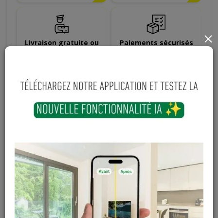
×
Livraison gratuite ou
Paiements sécurisés
dégressive àpd 599€
Hauteur
Longueur
Largeur
18
mm
2800
mm
2070
mm
31,87 € / m²
184
,
73
€
TTC
(5,796 m² / pièce)
TTC
-
+
Ajouter au panier
Sur commande
Magasin / Entrepôt
Quantité