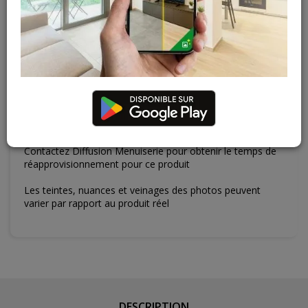
Gosselies
Hors stock
Court-St-Etienne
Hors stock
Cuesmes
Hors stock
Contactez Diffusion Menuiserie pour obtenir le temps de
réapprovisionnement pour ce produit
Les teintes, nuances et veinages des photos peuvent
varier par rapport au produit réel
DESCRIPTION