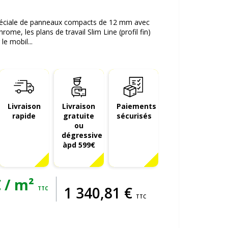
péciale de panneaux compacts de 12 mm avec
me, les plans de travail Slim Line (profil fin)
le mobil...
Livraison
Livraison
Paiements
rapide
gratuite
sécurisés
ou
dégressive
àpd 599€
 / m²
1 340
,
81
€
TTC
TTC