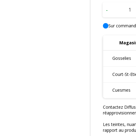
-
Sur command
Magasin
Gosselies
Court-St-Et
Cuesmes
Contactez Diffus
réapprovisionne
Les teintes, nua
rapport au produi