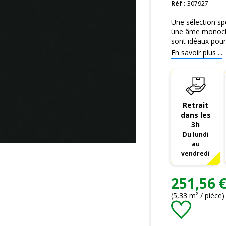
Réf :
307927
Une sélection s
une âme monochro
sont idéaux pour 
En savoir plus ...
Retrait
dans les
3h
Du lundi
au
vendredi
251,56 €
(5,33 m² / pièce)