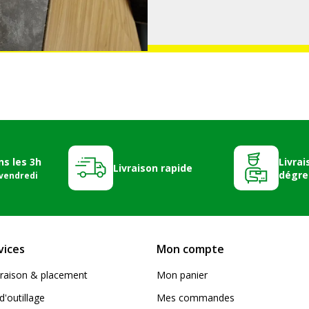
ns les 3h
Livrai
Livraison rapide
dégre
 vendredi
vices
Mon compte
livraison & placement
Mon panier
d'outillage
Mes commandes