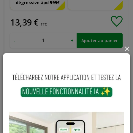
dégressive àpd 599€
13
,
39
€
TTC
-
+
Ajouter au panier
×
En stock
Magasin / Entrepôt
Quantité
Gosselies
3 articles
Court-St-Etienne
Hors stock
Cuesmes
1 articles