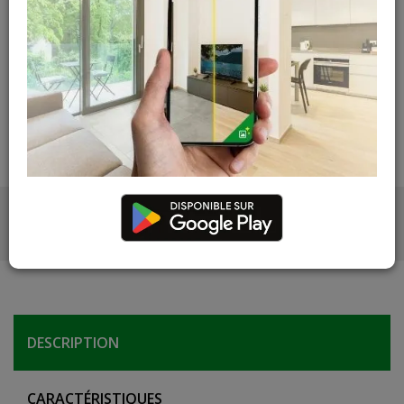
Contactez Diffusion Menuiserie pour obtenir le temps de
réapprovisionnement pour ce produit
Les teintes, nuances et veinages des photos peuvent
varier par rapport au produit réel
DESCRIPTION
PHOTOS
DESCRIPTION
CARACTÉRISTIQUES