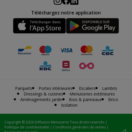
Téléchargez notre application
Parquets
Portes intérieures
Escaliers
Lambris
Dressings & cuisines
Menuiseries extérieures
Aménagements jardin
Bois & panneaux
Brico
Isolation
Copyright
© 2026 Diffusion Menuiserie Tous droits reservés |
Politique de confidentialité
|
Conditions générales de ventes
|