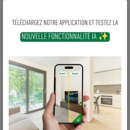
dégressive àpd 599€
169
,
40
€
TTC
-
+
Ajouter au panier
Sur commande
Magasin / Entrepôt
Quantité
Gosselies
Hors stock
Court-St-Etienne
Hors stock
Cuesmes
Hors stock