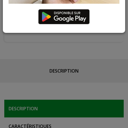
Contactez Diffusion Menuiserie pour obtenir le temps de
réapprovisionnement pour ce produit
Les teintes, nuances et veinages des photos peuvent
varier par rapport au produit réel
DESCRIPTION
DESCRIPTION
CARACTÉRISTIQUES