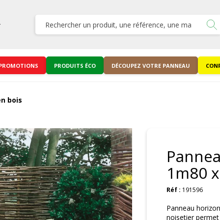
PROMOTIONS
PRODUITS ÉCO
DÉCOUPEZ VOTRE PANNEAU
CONF
en bois
Panneau
1m80 x
Réf :
191596
Panneau horizont
noisetier permet 