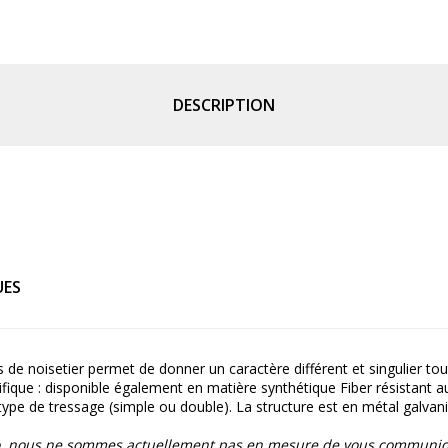
DESCRIPTION
UES
 de noisetier permet de donner un caractère différent et singulier tou
que : disponible également en matière synthétique Fiber résistant au 
type de tressage (simple ou double). La structure est en métal galvani
lo, nous ne sommes actuellement pas en mesure de vous communique