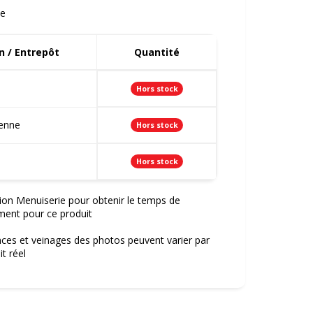
e
 / Entrepôt
Quantité
Hors stock
ienne
Hors stock
Hors stock
ion Menuiserie pour obtenir le temps de
ment pour ce produit
nces et veinages des photos peuvent varier par
t réel