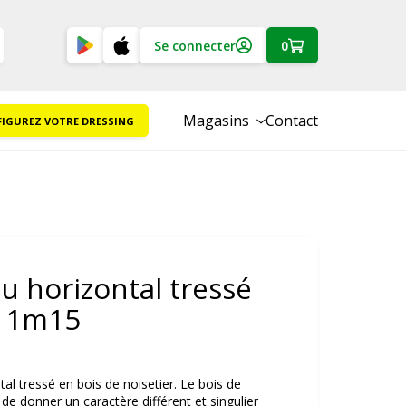
Se connecter
0
Magasins
Contact
IGUREZ VOTRE DRESSING
 horizontal tressé
 1m15
al tressé en bois de noisetier. Le bois de
de donner un caractère différent et singulier