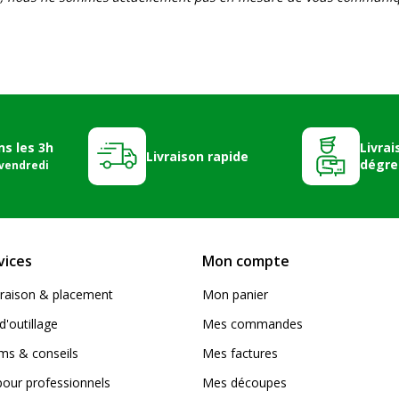
ns les 3h
Livrai
Livraison rapide
dégre
 vendredi
vices
Mon compte
livraison & placement
Mon panier
d'outillage
Mes commandes
s & conseils
Mes factures
pour professionnels
Mes découpes