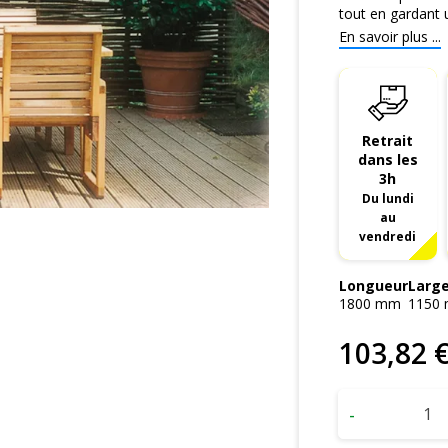
tout en gardant u
En savoir plus ...
Retrait
dans les
3h
Du lundi
au
vendredi
Longueur
Larg
1800
mm
1150
103
,
82
-