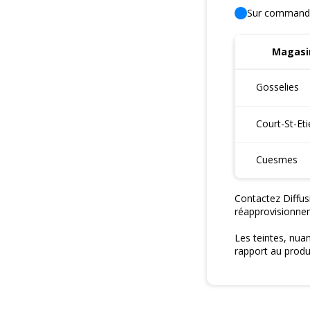
Sur command
Magasin
Gosselies
Court-St-Et
Cuesmes
Contactez Diffus
réapprovisionne
Les teintes, nua
rapport au produi