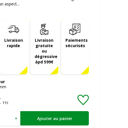
n aspect...
Livraison
Livraison
Paiements
rapide
gratuite
sécurisés
ou
dégressive
àpd 599€
eur
mm
€
TTC
+
Ajouter au panier