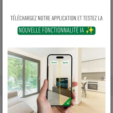
Cuesmes
Hors stock
Contactez Diffusion Menuiserie pour obtenir le temps de
réapprovisionnement pour ce produit
Les teintes, nuances et veinages des photos peuvent
varier par rapport au produit réel
DESCRIPTION
PHOTOS