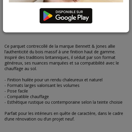
DESCRIPTION
CARACTÉRISTIQUES
Ce parquet contrecollé de la marque Bennett & Jones allie
l’authenticité du bois massif à une finition haut de gamme.
Inspiré des traditions britanniques, il séduit par son format
généreux, ses nuances marquées et sa compatibilité avec le
chauffage au sol.
- Finition huilée pour un rendu chaleureux et naturel
- Formats larges valorisant les volumes
- Pose facile
- Compatible chauffage
- Esthétique rustique ou contemporaine selon la teinte choisie
Parfait pour les intérieurs en quête de caractère, dans le cadre
d’une rénovation ou d’un projet neuf.