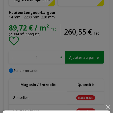
Hauteur
Longueur
Largeur
14
mm
2200
mm
220
mm
89,72 € / m²
260
,
55
€
TTC
(2,904 m² / paquet)
TTC
-
+
Ajouter au panier
Sur commande
Magasin / Entrepôt
Quantité
Gosselies
Hors stock
×
Court-St-Etienne
Hors stock