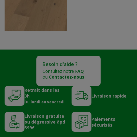
Besoin d'aide ?
Consultez notre
FAQ
ou
Contactez-nous
!
Retrait dans les
3h
Livraison rapide
Du lundi au vendredi
Livraison gratuite
Paiements
ou dégressive àpd
sécurisés
599€