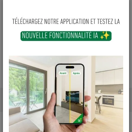
Cuesmes
Hors stock
Contactez Diffusion Menuiserie pour obtenir le temps de
réapprovisionnement pour ce produit
Les teintes, nuances et veinages des photos peuvent
varier par rapport au produit réel
DESCRIPTION
PHOTOS