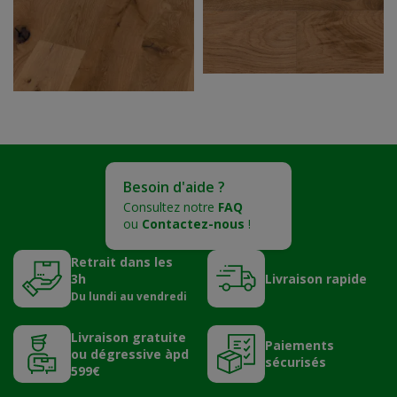
Besoin d'aide ?
Consultez notre
FAQ
ou
Contactez-nous
!
Retrait dans les
3h
Livraison rapide
Du lundi au vendredi
Livraison gratuite
Paiements
ou dégressive àpd
sécurisés
599€