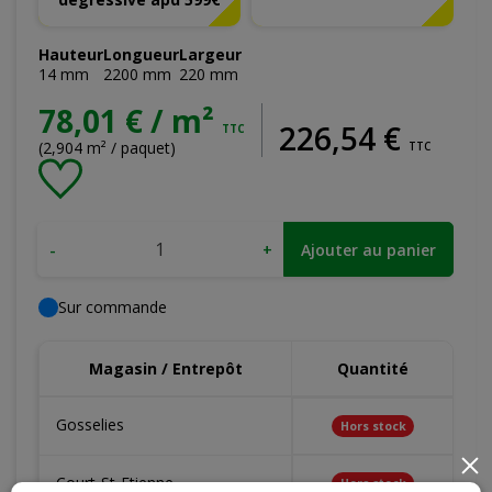
Hauteur
Longueur
Largeur
14
mm
2200
mm
220
mm
78,01 € / m²
226
,
54
€
TTC
(2,904 m² / paquet)
TTC
-
+
Ajouter au panier
Sur commande
Magasin / Entrepôt
Quantité
Gosselies
Hors stock
×
Court-St-Etienne
Hors stock