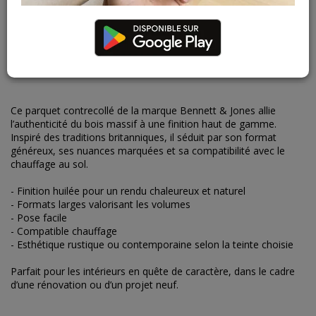
DESCRIPTION
CARACTÉRISTIQUES
Ce parquet contrecollé de la marque Bennett & Jones allie
l’authenticité du bois massif à une finition haut de gamme.
Inspiré des traditions britanniques, il séduit par son format
généreux, ses nuances marquées et sa compatibilité avec le
chauffage au sol.
- Finition huilée pour un rendu chaleureux et naturel
- Formats larges valorisant les volumes
- Pose facile
- Compatible chauffage
- Esthétique rustique ou contemporaine selon la teinte choisie
Parfait pour les intérieurs en quête de caractère, dans le cadre
d’une rénovation ou d’un projet neuf.