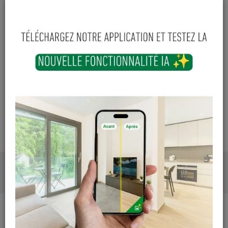
Cuesmes
Hors stock
Contactez Diffusion Menuiserie pour obtenir le temps de
réapprovisionnement pour ce produit
Les teintes, nuances et veinages des photos peuvent
varier par rapport au produit réel
DESCRIPTION
PHOTOS