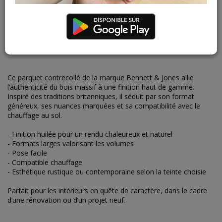
DESCRIPTION
CARACTÉRISTIQUES
Ce parquet contrecollé de la marque Bennett & Jones allie
l’authenticité du bois massif à une finition haut de gamme.
Inspiré des traditions britanniques, il séduit par son format
généreux, ses nuances marquées et sa compatibilité avec le
chauffage au sol.
- Finition huilée pour un rendu chaleureux et naturel
- Formats larges valorisant les volumes
- Pose facile
- Compatible chauffage
- Esthétique rustique ou contemporaine selon la teinte choisie
Parfait pour les intérieurs en quête de caractère, dans le cadre
d’une rénovation ou d’un projet neuf.