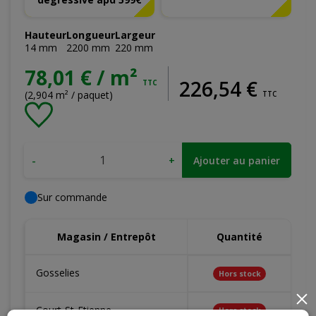
Hauteur
Longueur
Largeur
14
mm
2200
mm
220
mm
78,01 € / m²
226
,
54
€
TTC
(2,904 m² / paquet)
TTC
-
+
Ajouter au panier
Sur commande
Magasin / Entrepôt
Quantité
Gosselies
Hors stock
×
Court-St-Etienne
Hors stock