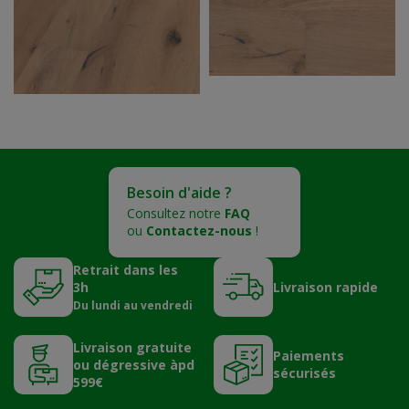
Besoin d'aide ?
Consultez notre
FAQ
ou
Contactez-nous
!
Retrait dans les
3h
Livraison rapide
Du lundi au vendredi
Livraison gratuite
Paiements
ou dégressive àpd
sécurisés
599€