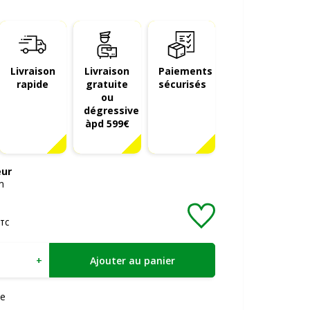
Livraison
Livraison
Paiements
rapide
gratuite
sécurisés
ou
dégressive
àpd 599€
eur
m
TC
+
Ajouter au panier
e