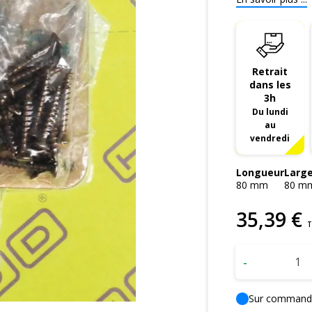
Retrait
dans les
3h
Du lundi
au
vendredi
Longueur
Larg
80
mm
80
m
35
,
39
€
T
-
Sur command