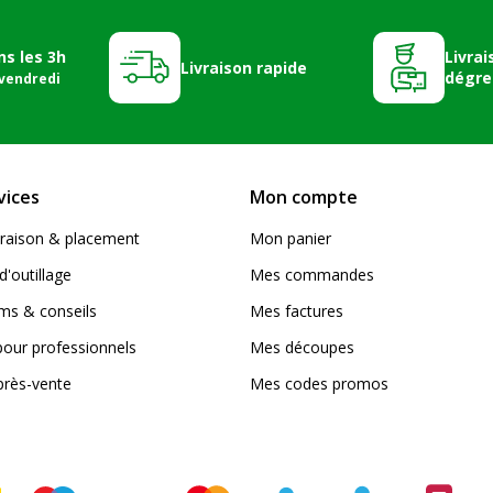
ns les 3h
Livrai
Livraison rapide
dégre
 vendredi
vices
Mon compte
livraison & placement
Mon panier
d'outillage
Mes commandes
s & conseils
Mes factures
pour professionnels
Mes découpes
près-vente
Mes codes promos