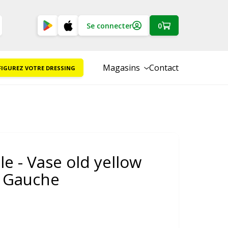
Se connecter
0
Magasins
Contact
IGUREZ VOTRE DRESSING
e - Vase old yellow
- Gauche