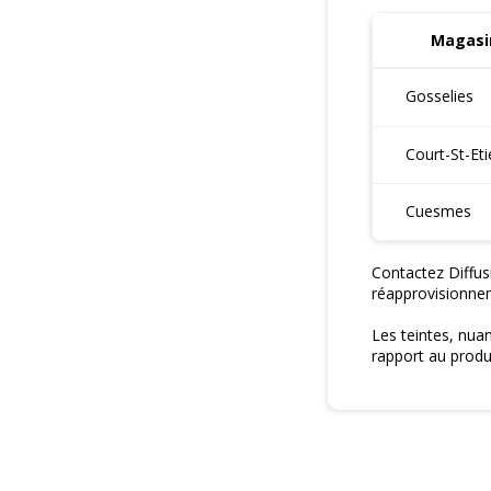
Magasin
Gosselies
Court-St-Et
Cuesmes
Contactez Diffus
réapprovisionne
Les teintes, nua
rapport au produi