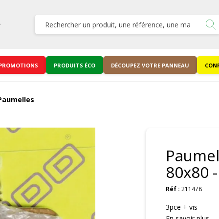
PROMOTIONS
PRODUITS ÉCO
DÉCOUPEZ VOTRE PANNEAU
CONF
Paumelles
Paumell
80x80 
Réf :
211478
3pce + vis
En savoir plus ...