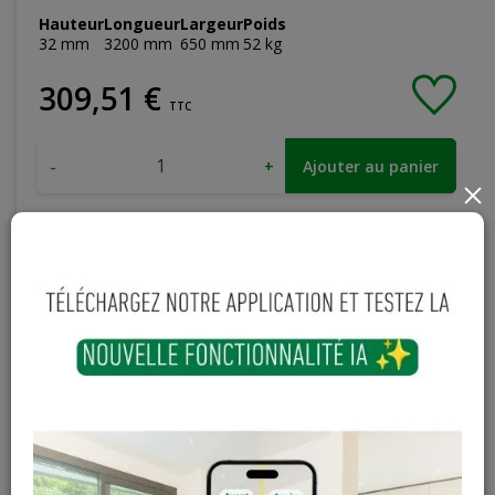
Hauteur
Longueur
Largeur
Poids
32
mm
3200
mm
650
mm
52
kg
309
,
51
€
TTC
-
+
Ajouter au panier
×
Configurer le produit
En stock
Magasin / Entrepôt
Quantité
Gosselies
6 articles
Court-St-Etienne
3 articles