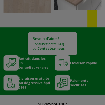
Besoin d'aide ?
Consultez notre
FAQ
ou
Contactez-nous
!
Retrait dans les
3h
Livraison rapide
Du lundi au vendredi
Livraison gratuite
Paiements
ou dégressive àpd
sécurisés
599€
Suivez-nous sur