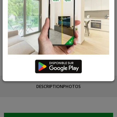
Cuesmes
4 articles
Contactez Diffusion Menuiserie pour obtenir le temps de
réapprovisionnement pour ce produit
Les teintes, nuances et veinages des photos peuvent
varier par rapport au produit réel
DESCRIPTION
PHOTOS