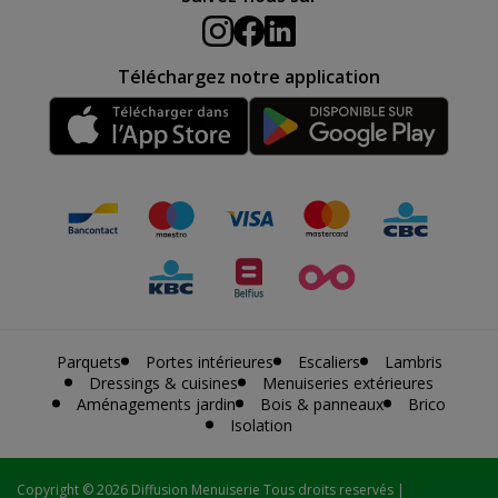
Téléchargez notre application
Parquets
Portes intérieures
Escaliers
Lambris
Dressings & cuisines
Menuiseries extérieures
Aménagements jardin
Bois & panneaux
Brico
Isolation
Copyright
© 2026 Diffusion Menuiserie Tous droits reservés |