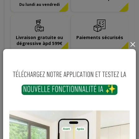
Du lundi au vendredi
Livraison gratuite ou
Paiements sécurisés
dégressive àpd 599€
×
Hauteur
Longueur
Largeur
12
mm
2400
mm
58
mm
7,95 € / ml
19
,
08
€
TTC
(2,4 ml / pièce)
TTC
-
+
Ajouter au panier
Sur commande
Magasin / Entrepôt
Quantité