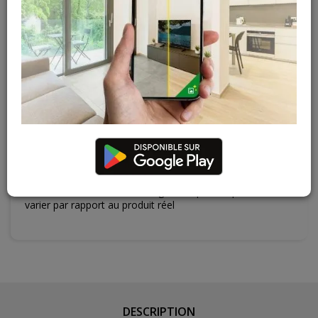
Gosselies
Hors stock
Court-St-Etienne
Hors stock
Cuesmes
Hors stock
Contactez Diffusion Menuiserie pour obtenir le temps de
réapprovisionnement pour ce produit
Les teintes, nuances et veinages des photos peuvent
varier par rapport au produit réel
DESCRIPTION