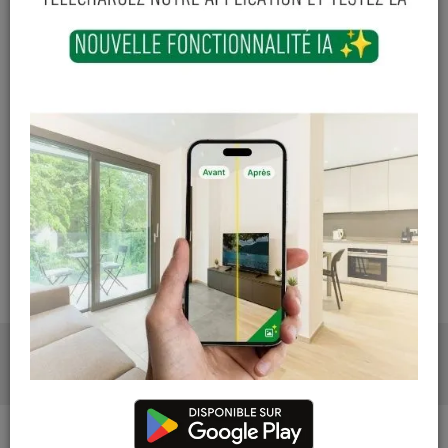
Court-St-Etienne
1 articles
Cuesmes
4 articles
Contactez Diffusion Menuiserie pour obtenir le temps de
réapprovisionnement pour ce produit
Les teintes, nuances et veinages des photos peuvent
varier par rapport au produit réel
PRODUITS ASSOCIÉS
DESCRIPTION