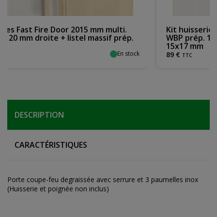
 mm multi.
Kit huisseries Fast Fire Door 2015 mm 
assif prép.
WBP prép. 170 mm droite + listel massi
15x17 mm
En stock
89
€
TTC
DESCRIPTION
CARACTÉRISTIQUES
Porte coupe-feu degraissée avec serrure et 3 paumelles inox
(Huisserie et poignée non inclus)