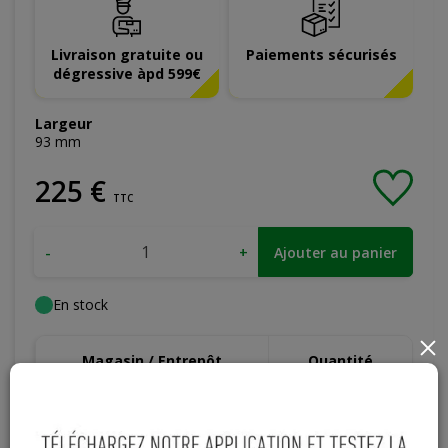
Livraison gratuite ou
Paiements sécurisés
dégressive àpd 599€
Largeur
93
mm
225
€
TTC
-
+
Ajouter au panier
En stock
×
Magasin / Entrepôt
Quantité
Gosselies
19 articles