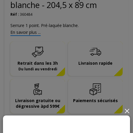
blanche - 204,5 x 89 cm
Réf :
360484
Serrure 1 point. Pré-laquée blanche.
En savoir plus ...
Retrait dans les 3h
Livraison rapide
Du lundi au vendredi
Livraison gratuite ou
Paiements sécurisés
dégressive àpd 599€
×
259
€