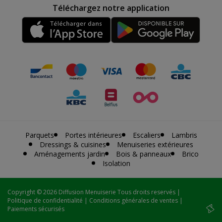
Téléchargez notre application
Parquets
Portes intérieures
Escaliers
Lambris
Dressings & cuisines
Menuiseries extérieures
Aménagements jardin
Bois & panneaux
Brico
Isolation
Copyright
© 2026 Diffusion Menuiserie Tous droits reservés |
Politique de confidentialité
|
Conditions générales de ventes
|
Paiements sécurisés