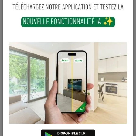
199
€
TTC
-
+
Ajouter au panier
En stock
Magasin / Entrepôt
Quantité
Gosselies
10 articles
Court-St-Etienne
4 articles
Cuesmes
1 articles
Contactez Diffusion Menuiserie pour obtenir le temps de
réapprovisionnement pour ce produit