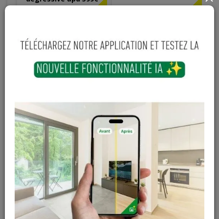
Hauteur
Longueur
Largeur
38
mm
3000
mm
235
mm
8,01 € / ml
24
,
03
€
TTC
(3 ml / pièce)
TTC
-
+
Ajouter au panier
En stock
Magasin / Entrepôt
Quantité
Gosselies
64 articles
Court-St-Etienne
54 articles