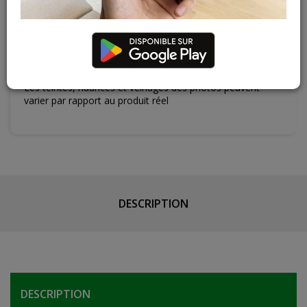
Cuesmes
87 articles
Contactez Diffusion Menuiserie pour obtenir le temps de
réapprovisionnement pour ce produit
Les teintes, nuances et veinages des photos peuvent
varier par rapport au produit réel
DESCRIPTION
DESCRIPTION