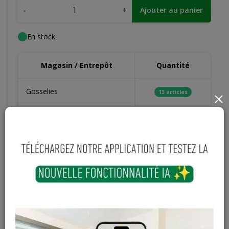
-
+
Ajouter au panier
En stock
Magasin / Entrepôt
Quantité
Gosselies
13 articles
×
Court-St-Etienne
134 articles
Cuesmes
40 articles
Contactez Diffusion Menuiserie pour obtenir le temps de
réapprovisionnement pour ce produit
Les teintes, nuances et veinages des photos peuvent
varier par rapport au produit réel