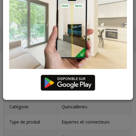
PHOTOS
CARACTÉRISTIQUES
Catégorie
Quincailleries
Type de produit
Equerres et connecteurs