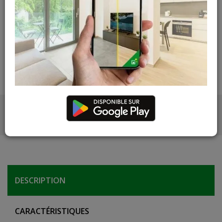
Contactez Diffusion Menuiserie pour obtenir le temps de
réapprovisionnement pour ce produit
Les teintes, nuances et veinages des photos peuvent
varier par rapport au produit réel
DESCRIPTION
PHOTOS
DESCRIPTION
CARACTÉRISTIQUES