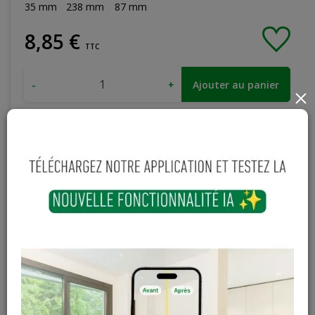
35
mm
238
mm
87
mm
8
,
85
€
TTC
-
+
Ajouter au panier
×
Sur commande
Magasin / Entrepôt
Quantité
Gosselies
Hors stock
Court-St-Etienne
Hors stock
Cuesmes
Hors stock