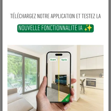
Hauteur
Longueur
Largeur
22
mm
240
mm
86
mm
14
,
99
€
TTC
-
+
Ajouter au panier
En stock
Magasin / Entrepôt
Quantité
Gosselies
8 articles
Court-St-Etienne
6 articles
Cuesmes
15 articles