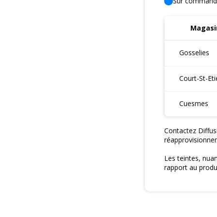
Sur command
Magasin
Gosselies
Court-St-Et
Cuesmes
Contactez Diffus
réapprovisionne
Les teintes, nua
rapport au produi