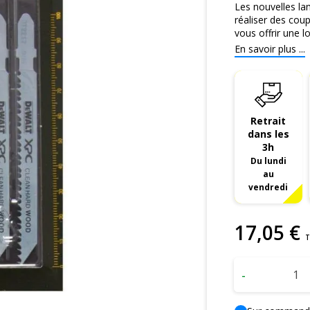
Les nouvelles l
réaliser des cou
vous offrir une lo
En savoir plus ...
Retrait
dans les
3h
Du lundi
au
vendredi
17
,
05
€
T
-