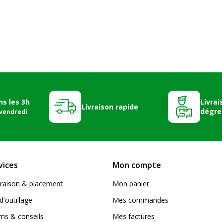
ns les 3h
Livrai
Livraison rapide
dégre
 vendredi
vices
Mon compte
livraison & placement
Mon panier
d'outillage
Mes commandes
s & conseils
Mes factures