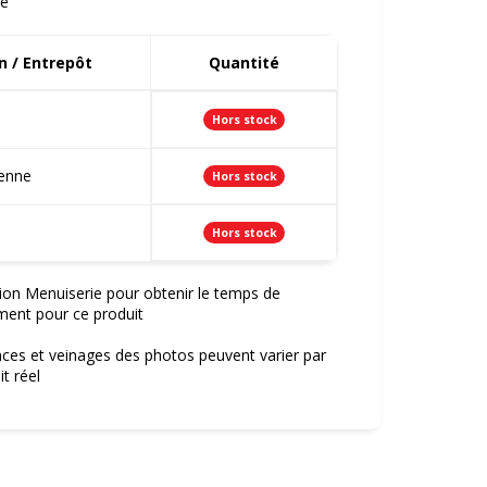
e
 / Entrepôt
Quantité
Hors stock
ienne
Hors stock
Hors stock
ion Menuiserie pour obtenir le temps de
ment pour ce produit
nces et veinages des photos peuvent varier par
t réel