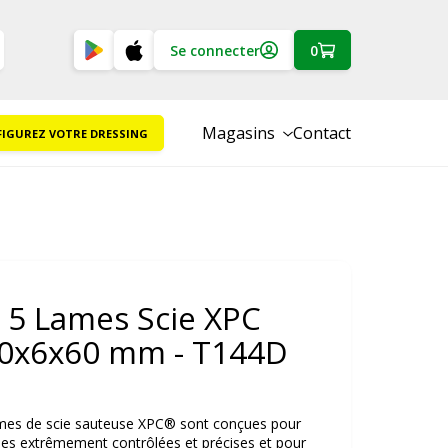
Se connecter
0
Magasins
Contact
IGUREZ VOTRE DRESSING
 5 Lames Scie XPC
0x6x60 mm - T144D
ames de scie sauteuse XPC® sont conçues pour
pes extrêmement contrôlées et précises et pour