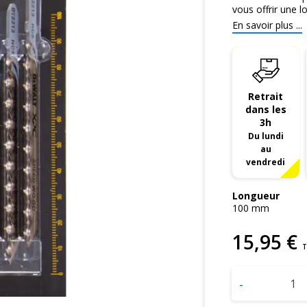
vous offrir une lo
En savoir plus ...
Retrait
dans les
3h
Du lundi
au
vendredi
Longueur
100
mm
15
,
95
€
T
-