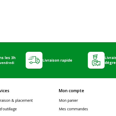
ns les 3h
Livrai
Livraison rapide
dégre
 vendredi
vices
Mon compte
livraison & placement
Mon panier
d'outillage
Mes commandes