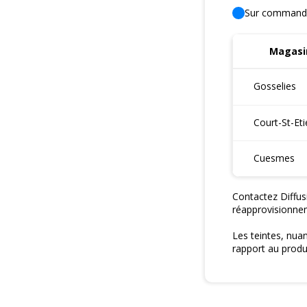
Sur command
Magasin
Gosselies
Court-St-Et
Cuesmes
Contactez Diffus
réapprovisionne
Les teintes, nua
rapport au produi