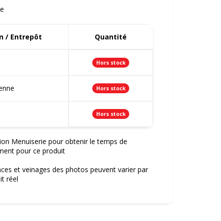
e
 / Entrepôt
Quantité
Hors stock
ienne
Hors stock
Hors stock
ion Menuiserie pour obtenir le temps de
ment pour ce produit
nces et veinages des photos peuvent varier par
t réel