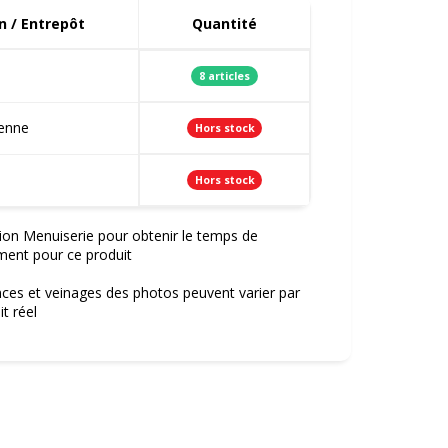
 / Entrepôt
Quantité
8 articles
ienne
Hors stock
Hors stock
ion Menuiserie pour obtenir le temps de
ment pour ce produit
nces et veinages des photos peuvent varier par
t réel