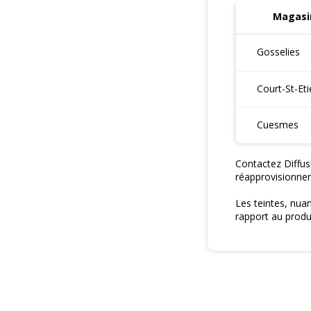
Magasin
Gosselies
Court-St-Et
Cuesmes
Contactez Diffus
réapprovisionne
Les teintes, nua
rapport au produi