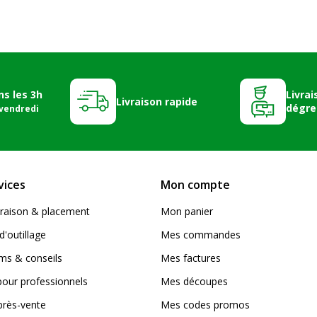
ns les 3h
Livrai
Livraison rapide
dégre
 vendredi
vices
Mon compte
livraison & placement
Mon panier
d'outillage
Mes commandes
s & conseils
Mes factures
pour professionnels
Mes découpes
près-vente
Mes codes promos