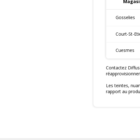
Magasi
Gosselies
Court-St-Et
Cuesmes
Contactez Diffus
réapprovisionne
Les teintes, nua
rapport au produi