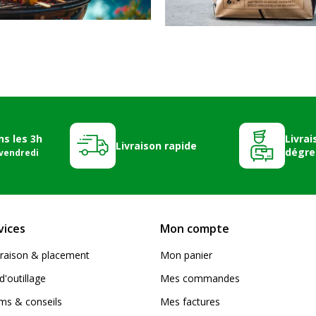
ns les 3h
Livrai
Livraison rapide
dégre
 vendredi
vices
Mon compte
livraison & placement
Mon panier
d'outillage
Mes commandes
s & conseils
Mes factures