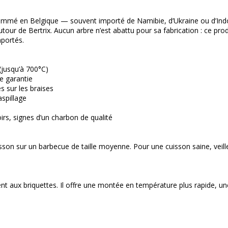
ommé en Belgique — souvent importé de Namibie, d’Ukraine ou d’Indo
r de Bertrix. Aucun arbre n’est abattu pour sa fabrication : ce produi
mportés.
(jusqu’à 700°C)
ne garantie
s sur les braises
aspillage
oirs, signes d’un charbon de qualité
on sur un barbecue de taille moyenne. Pour une cuisson saine, veill
nt aux briquettes. Il offre une montée en température plus rapide, un