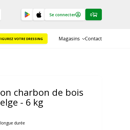
Se connecter
0
Magasins
Contact
IGUREZ VOTRE DRESSING
on charbon de bois
lge - 6 kg
 longue durée