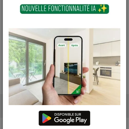
Court-St-Etienne
3 articles
Cuesmes
Hors stock
Contactez Diffusion Menuiserie pour obtenir le temps de
réapprovisionnement pour ce produit
Les teintes, nuances et veinages des photos peuvent
varier par rapport au produit réel
PRODUITS ASSOCIÉS
DESCRIPTION