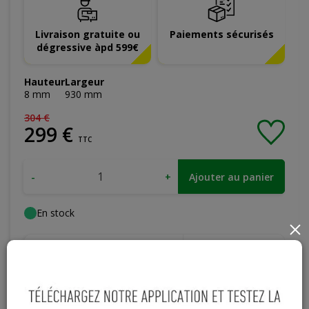
Livraison gratuite ou
Paiements sécurisés
dégressive àpd 599€
Hauteur
Largeur
8
mm
930
mm
304
€
299
€
TTC
-
+
Ajouter au panier
En stock
×
Magasin / Entrepôt
Quantité
Gosselies
10 articles