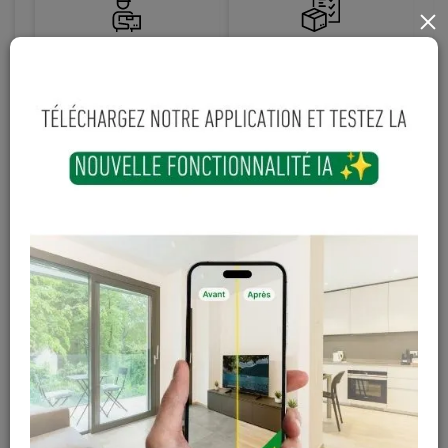
×
Livraison gratuite ou
Paiements sécurisés
dégressive àpd 599€
Hauteur
Longueur
Largeur
8
mm
2010
mm
830
mm
234
€
199
€
TTC
-
+
Ajouter au panier
En stock
Magasin / Entrepôt
Quantité
Gosselies
5 articles