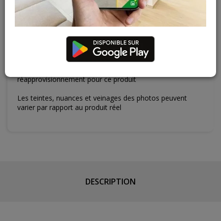
Court-St-Etienne
2 articles
Cuesmes
1 articles
Contactez Diffusion Menuiserie pour obtenir le temps de
réapprovisionnement pour ce produit
Les teintes, nuances et veinages des photos peuvent
varier par rapport au produit réel
DESCRIPTION