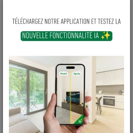
Hauteur
Longueur
Largeur
21
mm
68
mm
36
mm
11
,
91
€
TTC
-
+
Ajouter au panier
Sur commande
Magasin / Entrepôt
Quantité
Gosselies
Hors stock
Court-St-Etienne
Hors stock
Cuesmes
Hors stock