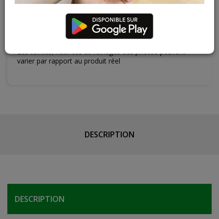
Contactez Diffusion Menuiserie pour obtenir le temps de
réapprovisionnement pour ce produit
Les teintes, nuances et veinages des photos peuvent
varier par rapport au produit réel
DESCRIPTION
DESCRIPTION