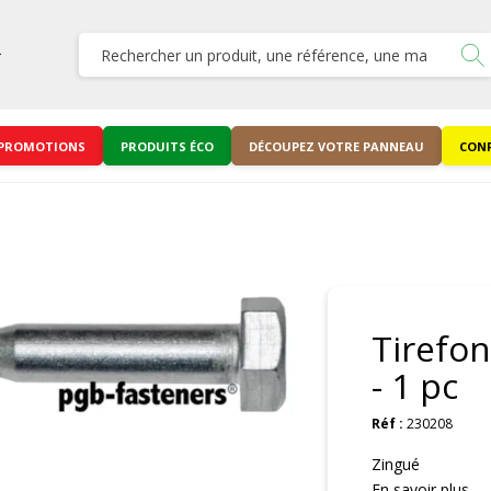
PROMOTIONS
PRODUITS ÉCO
DÉCOUPEZ VOTRE PANNEAU
CONF
Tirefo
- 1 pc
Réf :
230208
Zingué
En savoir plus ...