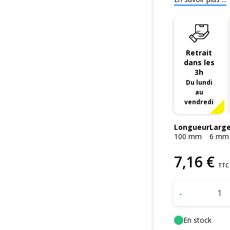
Retrait
dans les
3h
Du lundi
au
vendredi
Longueur
Larg
100
mm
6
mm
7
,
16
€
TTC
-
En stock