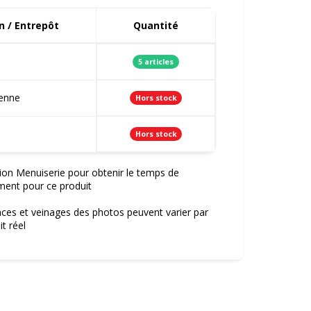
 / Entrepôt
Quantité
5 articles
ienne
Hors stock
Hors stock
ion Menuiserie pour obtenir le temps de
ment pour ce produit
nces et veinages des photos peuvent varier par
t réel