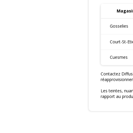
Magasin
Gosselies
Court-St-Et
Cuesmes
Contactez Diffus
réapprovisionne
Les teintes, nua
rapport au produi