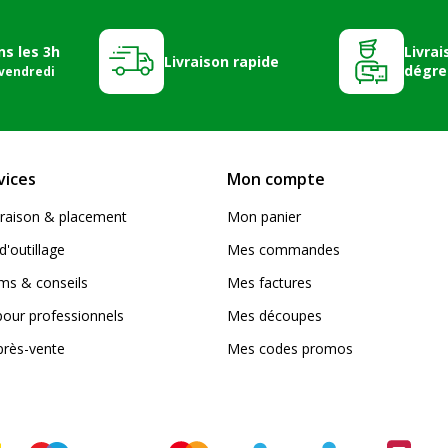
ns les 3h
Livrai
Livraison rapide
dégre
 vendredi
vices
Mon compte
livraison & placement
Mon panier
d'outillage
Mes commandes
s & conseils
Mes factures
pour professionnels
Mes découpes
près-vente
Mes codes promos