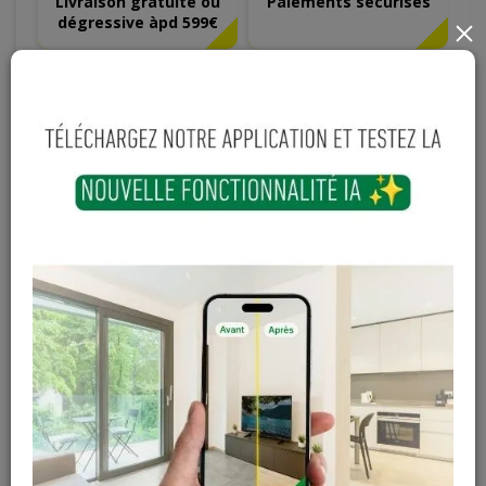
Livraison gratuite ou
Paiements sécurisés
dégressive àpd 599€
×
Hauteur
Longueur
Largeur
45
mm
1800
mm
28
mm
3
,
53
€
TTC
-
+
Ajouter au panier
Sur commande
Magasin / Entrepôt
Quantité
Gosselies
Hors stock
Court-St-Etienne
Hors stock