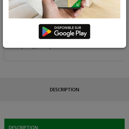
Cuesmes
Hors stock
Contactez Diffusion Menuiserie pour obtenir le temps de
réapprovisionnement pour ce produit
Les teintes, nuances et veinages des photos peuvent
varier par rapport au produit réel
DESCRIPTION
DESCRIPTION