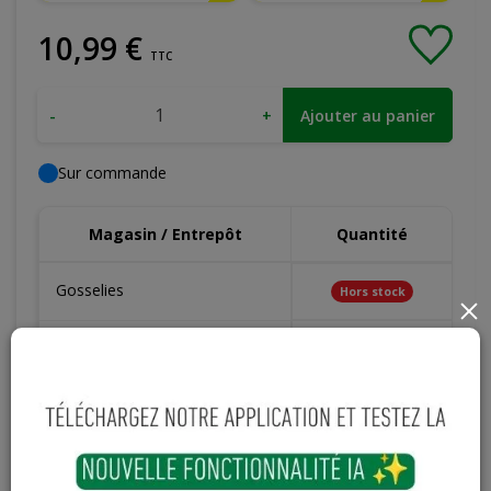
10
,
99
€
TTC
-
+
Ajouter au panier
Sur commande
Magasin / Entrepôt
Quantité
Gosselies
Hors stock
×
Court-St-Etienne
Hors stock
Cuesmes
Hors stock
Contactez Diffusion Menuiserie pour obtenir le temps de