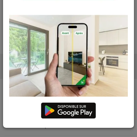
réapprovisionnement pour ce produit
Les teintes, nuances et veinages des photos peuvent
varier par rapport au produit réel
DESCRIPTION
PHOTOS
DESCRIPTION
CARACTÉRISTIQUES