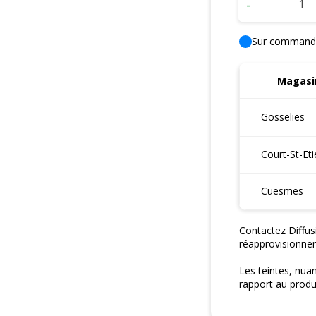
-
Sur command
Magasin
Gosselies
Court-St-Et
Cuesmes
Contactez Diffus
réapprovisionne
Les teintes, nua
rapport au produi