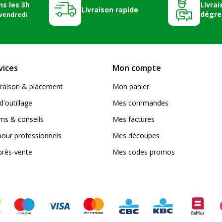
ns les 3h
Livrai
Livraison rapide
dégre
 vendredi
vices
Mon compte
livraison & placement
Mon panier
d'outillage
Mes commandes
s & conseils
Mes factures
pour professionnels
Mes découpes
près-vente
Mes codes promos