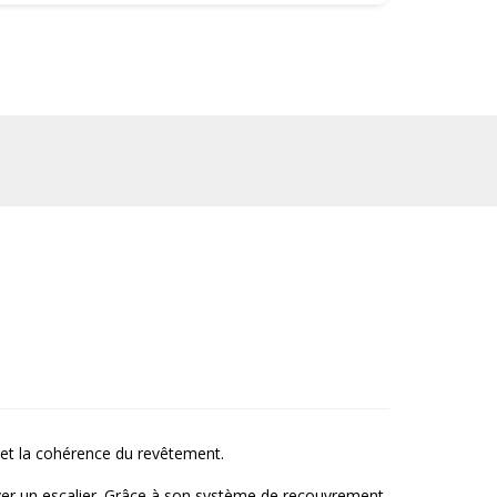
 et la cohérence du revêtement.
over un escalier. Grâce à son système de recouvrement