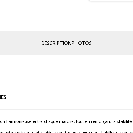
DESCRIPTION
PHOTOS
UES
ion harmonieuse entre chaque marche, tout en renforçant la stabilité
élégante, résistante et rapide à mettre en œuvre pour habiller ou rén