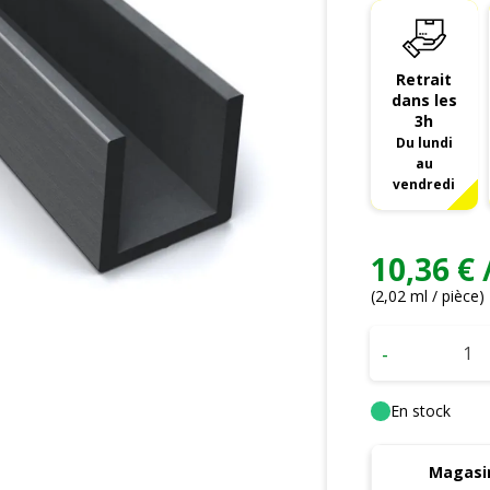
Retrait
dans les
3h
Du lundi
au
vendredi
10,36 € 
(2,02 ml / pièce)
-
En stock
Magasin