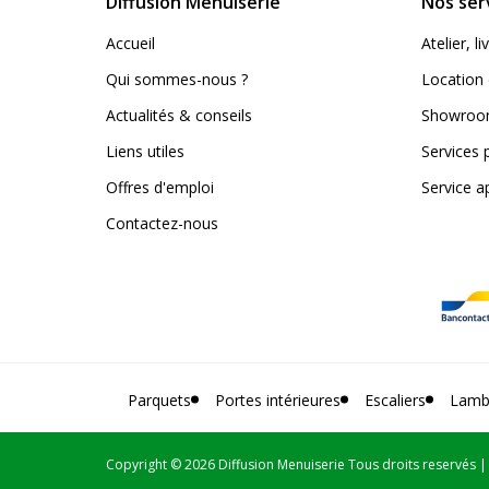
Diffusion Menuiserie
Nos ser
Accueil
Atelier, 
Qui sommes-nous ?
Location 
Actualités & conseils
Showroom
Liens utiles
Services 
Offres d'emploi
Service a
Contactez-nous
Parquets
Portes intérieures
Escaliers
Lamb
Copyright
© 2026 Diffusion Menuiserie Tous droits reservés 