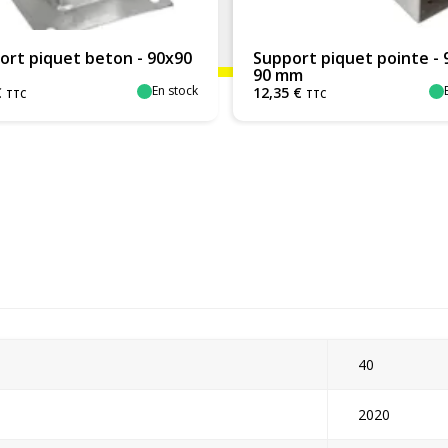
ort piquet beton - 90x90
Support piquet pointe - 
90 mm
En stock
€
12
,
35
€
TTC
TTC
40
2020