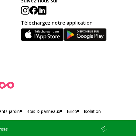
Suivez-nous sur
Téléchargez notre application
ts jardin
Bois & panneaux
Brico
Isolation
risés