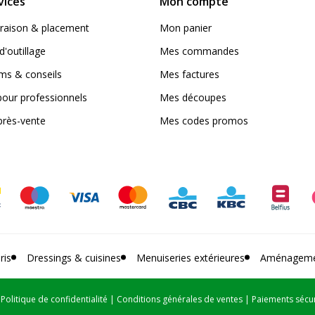
vices
Mon compte
livraison & placement
Mon panier
d'outillage
Mes commandes
s & conseils
Mes factures
pour professionnels
Mes découpes
près-vente
Mes codes promos
ris
Dressings & cuisines
Menuiseries extérieures
Aménagemen
|
Politique de confidentialité
|
Conditions générales de ventes
|
Paiements sécu