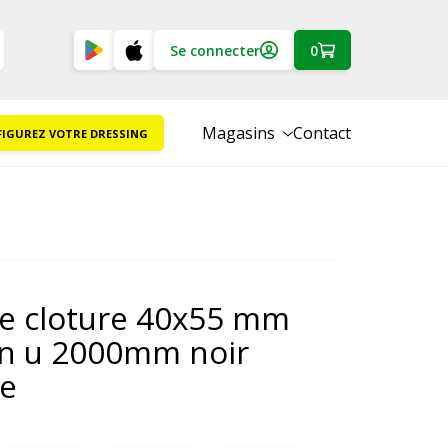
Se connecter
0
Magasins
Contact
IGUREZ VOTRE DRESSING
e cloture 40x55 mm
en u 2000mm noir
te