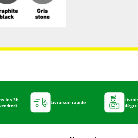
ns les 3h
Livrai
Livraison rapide
dégre
 vendredi