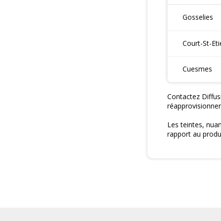
Gosselies
Court-St-Et
Cuesmes
Contactez Diffus
réapprovisionne
Les teintes, nua
rapport au produi