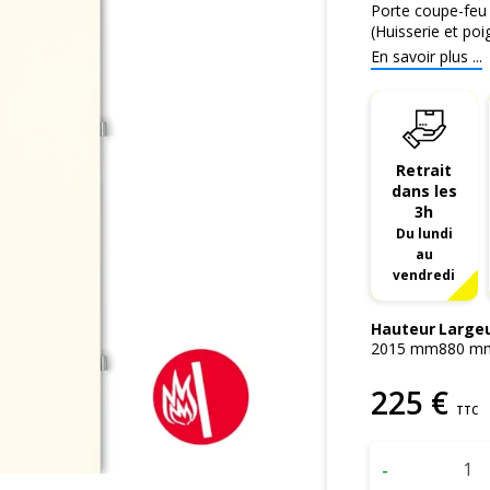
Porte coupe-feu 
(Huisserie et poi
En savoir plus ...
Retrait
dans les
3h
Du lundi
au
vendredi
Hauteur
Large
2015
mm
880
m
225
€
TTC
-