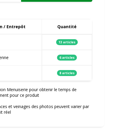
n / Entrepôt
Quantité
13 articles
ienne
6 articles
8 articles
ion Menuiserie pour obtenir le temps de
ment pour ce produit
nces et veinages des photos peuvent varier par
t réel