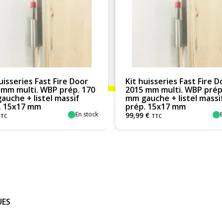
Kit huisseries Fast Fire Door
Kit huisseries F
2015 mm multi. WBP prép. 220
2015 mm multi.
mm gauche + listel massif
mm gauche + lis
prép. 15x17 mm
prép. 15x17 m
En stock
99
,
99
€
125
,
01
€
TTC
TTC
UES