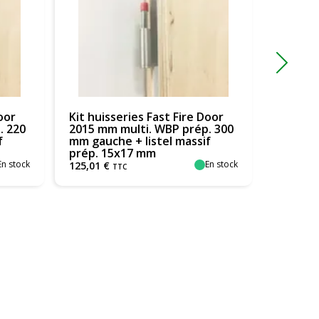
ast Fire Door
Kit huisseries Fast Fire Door
 WBP prép. 300
2015 mm multi. WBP prép. 400
tel massif
mm gauche + listel massif
m
prép. 15x17 mm
En stock
En stock
149
€
TTC