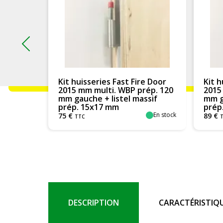
s Fast Fire Door
Kit huisseries Fast Fire Door
i. WBP prép. 120
2015 mm multi. WBP prép. 170
listel massif
mm gauche + listel massif
 mm
prép. 15x17 mm
En stock
En stock
89
€
TTC
DESCRIPTION
CARACTÉRISTIQ