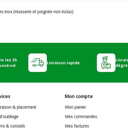
s inox (Huisserie et poignée non inclus)
ns les 3h
Livrai
Livraison rapide
dégre
 vendredi
vices
Mon compte
livraison & placement
Mon panier
d'outillage
Mes commandes
s & conseils
Mes factures